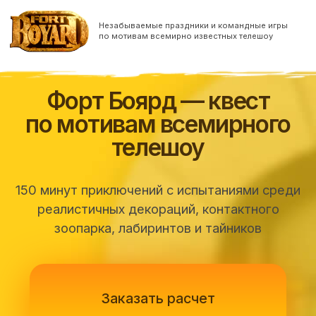
Незабываемые праздники и командные игры
по мотивам всемирно известных телешоу
Форт Боярд — квест
по мотивам всемирного
телешоу
150 минут приключений с испытаниями среди
реалистичных декораций, контактного
зоопарка, лабиринтов и тайников
Заказать расчет
Непростые испытания, знакомые с детства
герои и манящий дух приключения — вот
из чего состоит квест-шоу Форт Боярд.