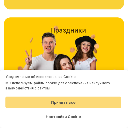
Встреча с настоящими крысами
Уведомление об использовании Cookie
и змеями
Мы используем файлы cookie для обеспечения наилучшего
взаимодействия с сайтом.
Задача для самых смелых: перенести руками
крыс, змей, личинок и тараканов. Все животные
безопасны, но волна новых эмоций
Принять все
гарантирована!
Настройки Cookie