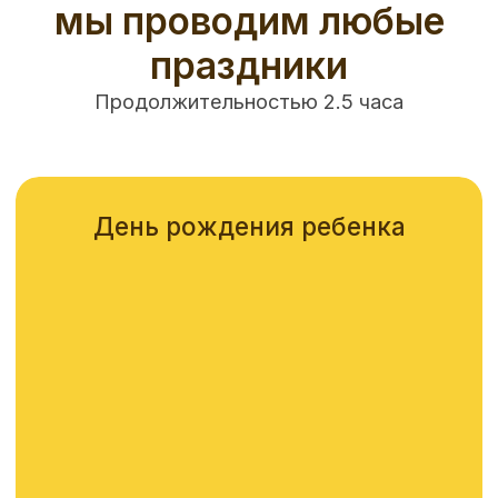
и старт шоу
Подготовка к шоу, в котором предстоит пройти
задания, собрать ключи и узнать коды, чтобы
открыть хранилище с золотом
Борьба за золото Форт Боярд
10 кг золотых монет, которые нужно собрать за 40
секунд. Какая команда соберет больше золота,
та и победит в этом ярком шоу