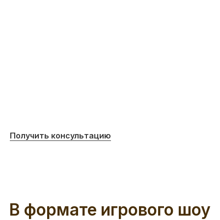
10 заданий в замке с лабиринтами
Игроки попадают в окружение потрясающих
реалистичных декораций и габаритного
реквизита 2×3м. Здесь их ждут 8 тайников,
лабиринты и другие испытания
Получить консультацию
Выдача фирменных футболок