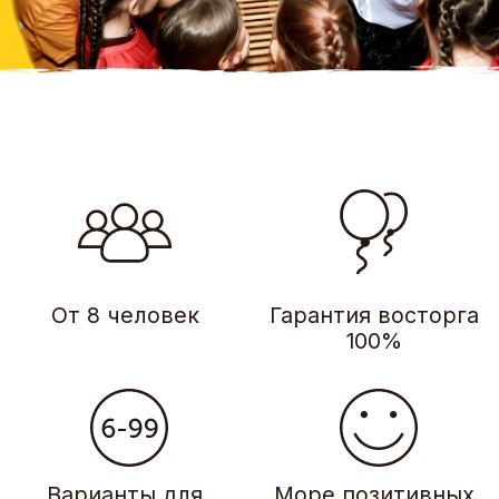
Варианты для
Море позитивных
детей от 6 лет
эмоций
и взрослых
Узнайте, сколько будет
стоить шоу для вашей
команды
Ответьте на несколько вопросов
за 3 минуты и зафиксируйте за собой
скидку *
*если предоплата происходит
в день обращения